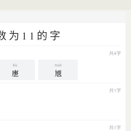
数为11的字
共4字
kù
nuò
㐣
㐡
共1字
共1字