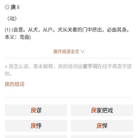
◎
戾
lì
〈动〉
(1) (会意。从犬，从户。犬从关着的门中挤出，必曲其身。
本义：弯曲)
(2) 同本义 [bend]
展开阅读全文 ∨
戾，曲也。从犬，出户下身曲戾也。——《说文》
※ 戾怎么读、基本解释，戾的组词由
查字词
在线字典查字提
饮必小咽，端直无戾。——《吕氏春秋》
供。
(3) 又如：戾契(曲折辗转)
戾的组词
(4) 至，到达 [come to]
翰飞戾天。——《诗·小雅·四月》
谬
家把戏
戾
戾
鲁侯戾止。——《诗·鲁颂·泮水》
悖
悍
戾
戾
戾于敝邑。——《国语·鲁语上》
古者天灾降戾。——《国语·周语下》