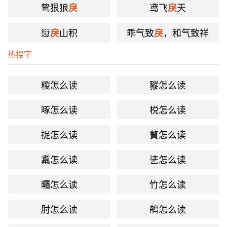
鸷狠狼
鸢飞
天
戾
戾
〈形〉
(1) 乖张；违逆 [perverse]
愆
山积
乖气致
，和气致祥
戾
戾
戾，乖背也。——《字林》
热搜字
降此大戾。——《诗·小雅·节南山》
糉怎么读
豵怎么读
又仰而呼天曰：“何为使至此极戾也？——柳宗元《天说》
果敢而很，猛贪而戾。——《荀子·荣辱》
啄怎么读
棁怎么读
(2) 又如：乖戾(别扭，不合情理)；戾沓(乖戾多言)；戾悖(乖
捉怎么读
贅怎么读
戾背离)；戾谬(乖谬)
(3) 暴戾 [ruthless and tyrannical]
䬡怎么读
乼怎么读
诛严不为戾。(戾残暴。)——《韩非子·五蠹》
曯怎么读
竹怎么读
(4) 又如：戾气(暴戾之气)；戾虫(老虎的别名。以虎性暴戾
凶猛，故名)；戾夫(凶恶的人；暴戾之心)；戾行(砥砺操行)
肘怎么读
鸼怎么读
(5) 劲疾，猛烈 [swift；fierce]