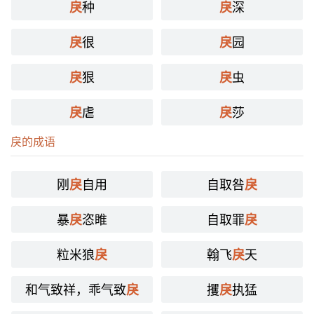
种
深
戾
戾
鸢飞戾天者。——吴均《与朱元思书》
很
园
戾
戾
(5) 又如：戾止(来临)；戾于(至于)
(6) 违背，违反 [violate]
狠
虫
戾
戾
如子之说，文虽相反，义不相戾。——唐· 韩愈《论语笔
虐
莎
戾
戾
解》
举事戾苍天。——《淮南子·览冥训》
戾的成语
(7) 破裂 ［break；split］
刚
自用
自取咎
戾
戾
曲得其宜，无所击戾。——《淮南子·主术训》。注：“戾，
破也。”
暴
恣睢
自取罪
戾
戾
(8) 通“捩”。扭转 [reverse；turn back；turn round]
粒米狼
翰飞
天
戾
戾
戾翳旋把，萦随所历。——潘岳《射雉赋》
词性变化
和气致祥，乖气致
攫
执猛
戾
戾
◎
戾
lì