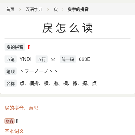
首页
汉语字典
戾
戾字的拼音
戾怎么读
lì
戾的拼音
YNDI
火
623E
五笔
五行
统一码
丶フ一ノ一ノ丶丶
笔顺
点、横折、横、撇、横、撇、捺、点
名称
戾的拼音、意思
lì
拼音
基本词义