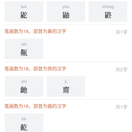
tuó
yòu
zhōng
鼧
鼬
鼨
笔画数为18，部首为鼻的汉字
共1字
wù
齀
笔画数为18，部首为齊的汉字
共2字
chí
jì
䶔
齌
笔画数为18，部首为齒的汉字
共1字
hé
齕