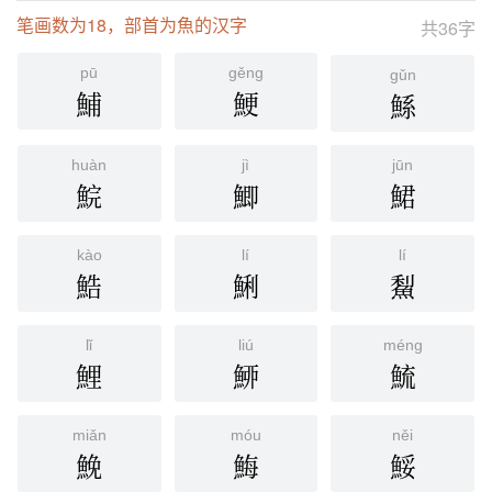
笔画数为18，部首为魚的汉字
共36字
pū
gěng
gǔn
鯆
鯁
鯀
huàn
jì
jūn
鯇
鯽
鮶
kào
lí
lí
鯌
鯏
䱘
lǐ
liú
méng
鯉
䱖
鯍
miǎn
móu
něi
鮸
䱕
鮾