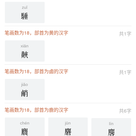
zuǐ
䮔
笔画数为18，部首为黄的汉字
共1字
xiān
䵌
笔画数为18，部首为鹵的汉字
共1字
jiǎo
䴛
笔画数为18，部首为鹿的汉字
共6字
chén
jūn
lín
麎
麏
麐