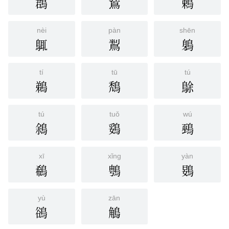
鵘
鵟
鵣
nèi
pàn
shēn
䳖
鵥
鵢
tí
tū
tú
鵜
鵚
鵌
tú
tuǒ
wú
䳜
鵎
鵐
xī
xǐng
yàn
鵗
䳙
䳛
yù
zān
鵒
鵤