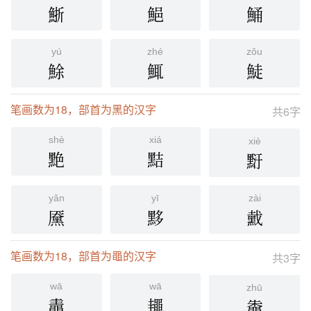
䱑
䱒
鯒
yú
zhé
zǒu
鮽
鮿
鯐
笔画数为18，部首为黑的汉字
共6字
shè
xiá
xiè
䵥
黠
䵦
yǎn
yī
zài
黡
黟
䵧
笔画数为18，部首为黽的汉字
共3字
wā
wā
zhū
鼃
䵷
鼄