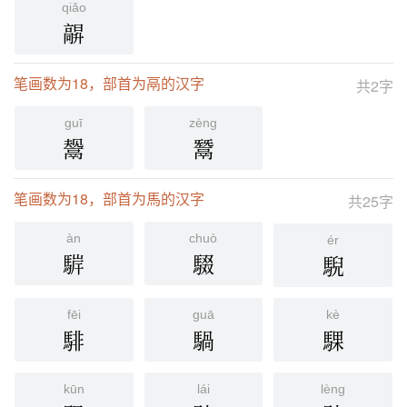
qiǎo
髜
笔画数为18，部首为鬲的汉字
共2字
guī
zèng
鬶
鬵
笔画数为18，部首为馬的汉字
共25字
àn
chuò
ér
䮗
䮕
䮘
fēi
guā
kè
騑
騧
騍
kūn
lái
lèng