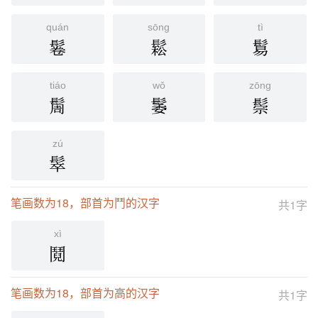
quán
sōng
tì
鬈
鬆
鬄
tiáo
wǒ
zōng
䯾
䰀
鬃
zú
䯿
笔画数为18，部首为鬥的汉字
共1字
xì
鬩
笔画数为18，部首为高的汉字
共1字