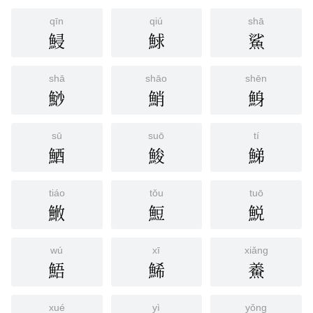
qīn
qiú
shā
鮼
鯄
鯊
shā
shāo
shēn
鯋
鮹
鯓
sū
suō
tí
鯂
鮻
鮷
tiáo
tǒu
tuō
䱔
䱏
鮵
wú
xī
xiǎng
鯃
鯑
鯗
xué
yì
yǒng