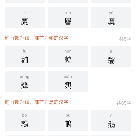
liú
rén
yǔ
麍
䴦
麌
笔画数为18，部首为麥的汉字
共5字
fū
hún
lí
麱
䴷
䴻
péng
xiàn
䴶
麲
笔画数为18，部首为鳥的汉字
共35字
bó
bū
é
鵓
鵏
鵝